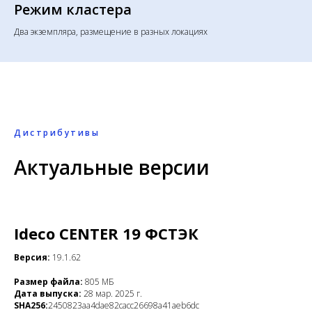
Режим кластера
Два экземпляра, размещение в разных локациях
Дистрибутивы
Актуальные версии
Ideco СENTER 19 ФСТЭК
Версия:
19.1.62
Размер файла:
805 МБ
Дата выпуска:
28 мар. 2025 г.
SHA256:
2450823aa4dae82cacc26698a41aeb6dc