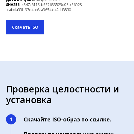
SHA256:
4347c6113dc557633529d03bf56028
acabdfa39f197d4bb8ca9654fd42dd3830
Скачать ISO
Проверка целостности и
установка
Скачайте ISO-образ по ссылке.