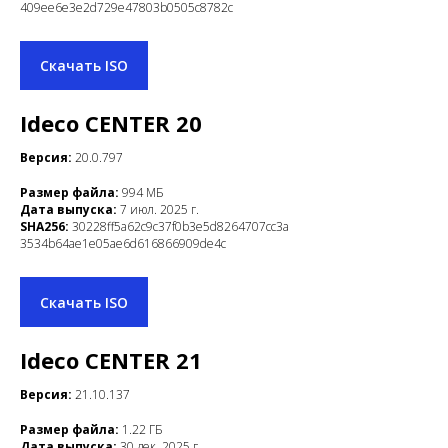
409ee6e3e2d729e47803b0505c8782c
Скачать ISO
Ideco СENTER 20
Версия:
20.0.797
Размер файла:
994 МБ
Дата выпуска:
7 июл. 2025 г.
SHA256:
30228ff5a62c9c37f0b3e5d8264707cc3a
3534b64ae1e05ae6d616866909de4c
Скачать ISO
Ideco СENTER 21
Версия:
21.10.137
Размер файла:
1.22 ГБ
Дата выпуска:
30 дек. 2025 г.